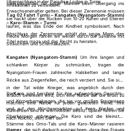
Übernachtung in der Paradise Lodge in Turmi
Übergangsritus für junge Männer beim Übergang ins
Infektionen zu verhindern.
Erwachsenenalter gelten. Bei dieser Zeremonie müssen
Tag 02 Fahrt Turmi – Kangaten (Nyangatom-Stamm)
sie nackt über die Rücken von 10-20 Kühen und Stieren
– Karo-Stamm – Turmi
laufen, was das Ende der Kindheit symbolisiert. Nach
Abschluss der Zeremonie erhält der junge Mann den
Heute Morgen fahren wir weiter durch die Savanne mit
Titel eines maza und das Recht zu heiraten.
Sträuchern und Schirmakazien.
Kangaten (Nyangatom-Stamm)
Um ihre langen und
schlanken Körper zu schmücken, tragen die
Nyangatom-Frauen zahlreiche Halsketten und lange
Röcke aus Ziegenfellen, die reich verziert sind. Sie sind
in der Tat wilde Krieger, was angeblich durch den
Die
Karo
sind berühmt für ihre aufwendigen Gesichts-
Brauch bewiesen wird, sich eine Narbe auf die Brust zu
und Körperbemalungen, die sie vor großen Ereignissen
machen; eine Narbe für jeden getöteten Feind. Ihre
und auf den Wochenmärkten auf ihren Köpfen und
Kuhherden sind ihr wertvollster Besitz. Später fahren Sie
Oberkörpern anbringen. Die Karo sind die kleinsten
nach Kolcho, dem Dorf der
Stämme des Omo-Tals und die Karo-Männer rasieren
Hamer
, die sich dadurch auszeichnen, dass ihre Frauen