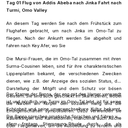
Tag 01 Flug von Addis Abeba nach Jinka Fahrt nach
Turmi, Omo Valley
An diesem Tag werden Sie nach dem Frühstück zum
Flughafen gebracht, um nach Jinka im Omo-Tal zu
fliegen. Nach der Ankunft werden Sie abgeholt und
fahren nach Key Afer, wo Sie
Die Mursi-Frauen, die im Omo-Tal zusammen mit ihren
Surma-Cousinen leben, sind für ihre charakteristischen
Lippenplatten bekannt, die verschiedenen Zwecken
dienen, wie z.B. der Anzeige des sozialen Status, der
Darstellung der Mitgift und dem Schutz vor bösen
Der Stamm der Banna, der eng mit den Hamer verwandt
Geistern. Sie sind auch geschickt im Skarifizieren, wobei
ist und nördlich von Turmi im Omo-Tal lebt, ist für seine
die Narben am Körper den sozialen Rang und die
Schönheit und seine unverwechselbare Kultur bekannt.
Errungenschaften symbolisieren. Dazu verwenden sie
Die Banna sprechen omotische Sprachen und führen vor
Rasierklingen und Kameldornen, manchmal auch Asche
allem freitags Stiersprung-Rituale durch, die als
oder Fliegenlarven, um die Ausbeulung zu fördern und