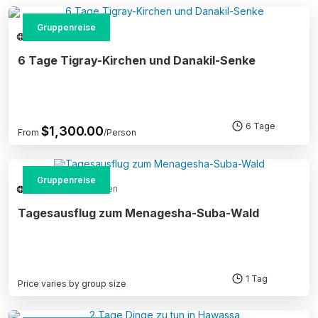
Gruppenreise
Gruppenreise
6 Tage Tigray-Kirchen und Danakil-Senke
6 Tage
$
1,300.00
From
/Person
Gruppenreise
Der Gruppe beitreten
Tagesausflug zum Menagesha-Suba-Wald
1 Tag
Price varies by group size
Dieses
Produkt