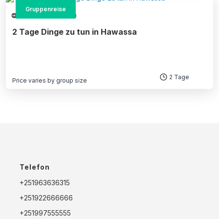
weist
mehrere
Gruppenreise
Varianten
Südliches Äthiopien
auf.
Die
2 Tage Dinge zu tun in Hawassa
Optionen
können
auf
der
Produktseite
gewählt
werden
2 Tage
Price varies by group size
Dieses
Produkt
weist
mehrere
Varianten
auf.
Die
Optionen
können
auf
der
Telefon
Produktseite
gewählt
werden
+251963636315
+251922666666
+251997555555