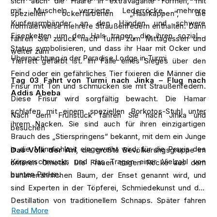
sich auch die Haare in extravagante Formen, mit
mit Muscheln verzierte Lederröcke, mehrere
speziellen ockerfarbenen „Haarkappen“, die
Kupferarmbänder an den Händen und schwere
normalerweise mehrere Straußenfedern enthalten. Dann
Eisenketten um den Hals tragen, die ihren sozialen
fahren Sie zurück nach Turmi zum Mittagessen und
Status symbolisieren, und dass ihr Haar mit Ocker und
weiter zum
Übernachtung in der Paradise Lodge in Turmi
Tierfett gefärbt ist. Im Falle eines Sieges über den
Feind oder ein gefährliches Tier fixieren die Männer die
Tag 03
Fahrt von Turmi nach Jinka – Flug nach
Frisur mit Ton und schmücken sie mit Straußenfedern.
Addis Abeba
Diese Frisur wird sorgfältig bewacht. Die Hamar
schlafen mit einem speziellen Borkotos-Stuhl unter
Nach dem Frühstück fahren Sie nach Jinka und
ihrem Nacken. Sie sind auch für ihren einzigartigen
besuchen
Brauch des „Stierspringens“ bekannt, mit dem ein Junge
in die Männlichkeit eingeweiht wird, für die Praxis des
Das Volk der Ari
, die größte Bevölkerungsgruppe im
Körperschmucks und das Tragen einer Vielzahl von
unteren Omotal. Die Frauen tragen Röcke aus dem
bunten Perlen.
bananenähnlichen Baum, der Enset genannt wird, und
sind Experten in der Töpferei, Schmiedekunst und der
Destillation von traditionellem Schnaps. Später fahren
Read More
Sie zum Flughafen von Jinka und fliegen nach Addis