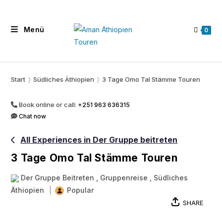
Zum
Inhalt
Menü
springen
0
Start
〉
Südliches Äthiopien
〉
3 Tage Omo Tal Stämme Touren
Book online or call:
+251 963 636315
Chat now
All Experiences in Der Gruppe beitreten
3 Tage Omo Tal Stämme Touren
Der Gruppe Beitreten
, Gruppenreise
, Südliches
Äthiopien
Popular
SHARE