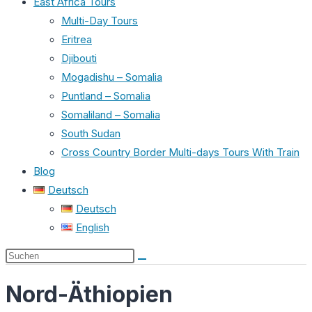
East Africa Tours
Multi-Day Tours
Eritrea
Djibouti
Mogadishu – Somalia
Puntland – Somalia
Somaliland – Somalia
South Sudan
Cross Country Border Multi-days Tours With Train
Blog
Deutsch
Deutsch
English
Diese
Website
Nord-Äthiopien
durchsuchen