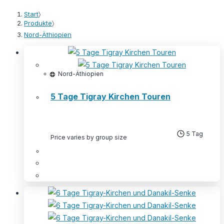
Start
〉
Produkte
〉
Nord-Äthiopien
Nord-Äthiopien
5 Tage Tigray Kirchen Touren
5 Tag
Price varies by group size
Dieses
Produkt
weist
mehrere