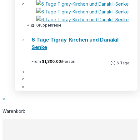
Varianten
auf.
Die
Optionen
Gruppenreise
können
6 Tage Tigray-Kirchen und Danakil-
auf
Senke
der
Produktseite
From
$
1,300.00
/Person
gewählt
6 Tage
werden
×
Warenkorb