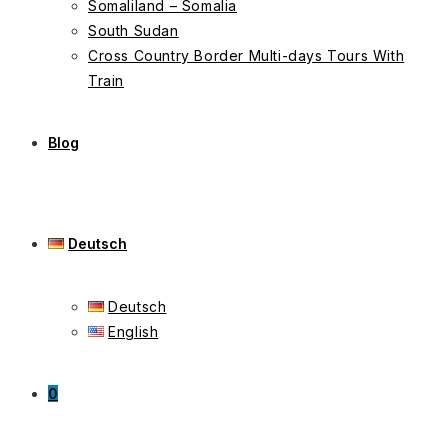
Somaliland – Somalia
South Sudan
Cross Country Border Multi-days Tours With
Train
Blog
Deutsch
Deutsch
English
0