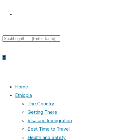
Website-
Diese
Press
Suche
Website
Escape
durchsuchen
to
0
close
the
umschalten
search
panel.
Home
Ethiopia
The Country
Getting There
Visa and Immigration
Best Time to Travel
Health and Safety